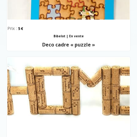
Prix :
5
Bibelot
|
En vente
Deco cadre « puzzle »