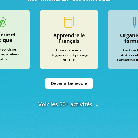


erie et
Apprendre le
Organi
tique
Français
form
solidaire,
Cours, ateliers
Certifié
re, ateliers
intégracode et passage
Auto-écol
atifs
du TCF
Formation l
Devenir bénévole
Voir les 30+ activités