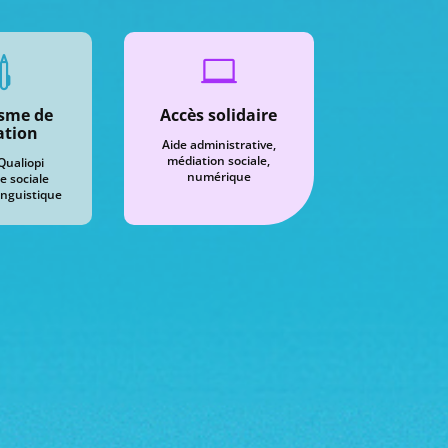


sme de
Accès solidaire
ation
Aide administrative,
médiation sociale,
 Qualiopi
numérique
e sociale
inguistique