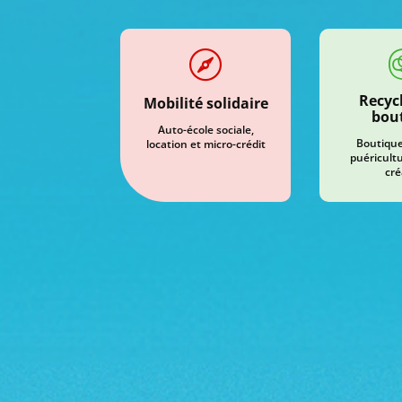

Recycl
Mobilité solidaire
bou
Auto-école sociale,
Boutique 
location et micro-crédit
puéricultu
cré