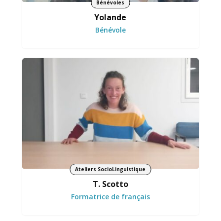
Bénévoles
Yolande
Bénévole
Suit chaque parcours avec attention et
engagement.
Ateliers SocioLinguistique
T. Scotto
Formatrice de français